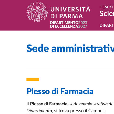
Salta al contenuto principale
Skip to footer
DIPART
Scie
Navi
DIPAR
Sede amministrativ
Home
/
Plesso di Farmacia
Il
Plesso di Farmacia
,
sede amministrativa de
Dipartimento
, si trova presso il Campus