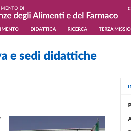
IMENTO DI
C
nze degli Alimenti e del Farmaco
gazione principale
TIMENTO
DIDATTICA
RICERCA
TERZA MISSI
a e sedi didattiche
I
P
A
l