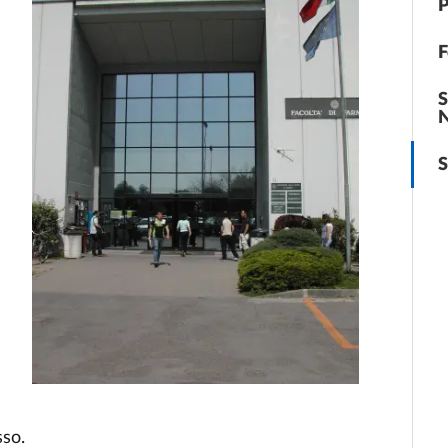
P
F
S
N
S
sso.