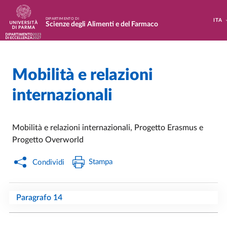
Salta al contenuto principale
Skip to footer
DIPARTIMENTO DI
ITA
Scienze degli Alimenti e del Farmaco
Mobilità e relazioni
Home
/
internazionali
Mobilità e relazioni internazionali, Progetto Erasmus e
Progetto Overworld
Stampa
Condividi
Paragrafo 14