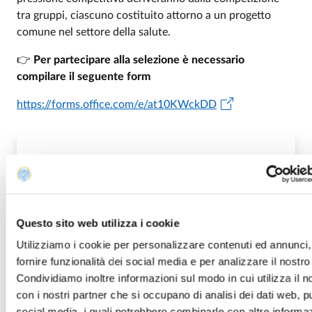
tra gruppi, ciascuno costituito attorno a un progetto
comune nel settore della salute.
👉
Per partecipare alla selezione è necessario
compilare il seguente form
https://forms.office.com/e/at10KWckDD
BIP CALL GLOBAL HEALTH CHALLENGE -
SUSTAINABILITY IN PHARMACEUTICS
PDF
2026
Questo sito web utilizza i cookie
Utilizziamo i cookie per personalizzare contenuti ed annunci,
fornire funzionalità dei social media e per analizzare il nostro 
GRADUATORIA DI AMMISSIONE
Condividiamo inoltre informazioni sul modo in cui utilizza il no
PDF
con i nostri partner che si occupano di analisi dei dati web, pu
social media, i quali potrebbero combinarle con altre informa