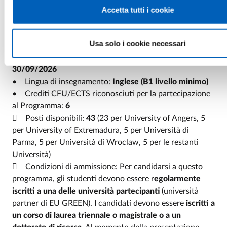
• Sede ospitante il periodo in presenza:
University of
Accetta tutti i cookie
Extremadura
• Periodo di frequenza in presenza:
06/07/2026 a
Usa solo i cookie necessari
10/07/2026
• Periodo di frequenza virtuale:
8/06/2026 -
30/09/2026
• Lingua di insegnamento:
Inglese (B1 livello minimo)
• Crediti CFU/ECTS riconosciuti per la partecipazione
al Programma:
6
 Posti disponibili:
43
(23 per University of Angers, 5
per University of Extremadura, 5 per Università di
Parma, 5 per Università di Wroclaw, 5 per le restanti
Università)
 Condizioni di ammissione: Per candidarsi a questo
programma, gli studenti devono essere r
egolarmente
iscritti a una delle università partecipanti
(università
partner di EU GREEN). I candidati devono essere
iscritti a
un corso di laurea triennale o magistrale o a un