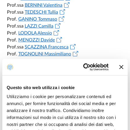
Prof.ssa
BERNINI Valentina
Prof.ssa
TEDESCHI Tullia
Prof.
GANINO Tommaso
Prof.ssa
LAZZI Camilla
Prof.
LODOLA Alessio
Prof.
MENOZZI Davide
Prof.ssa
SCAZZINA Francesca
Prof.
TOGNOLINI Massimiliano
Questo sito web utilizza i cookie
Commissione Paritetica
Utilizziamo i cookie per personalizzare contenuti ed
annunci, per fornire funzionalità dei social media e per
Docenti-Studenti - CPDS
analizzare il nostro traffico. Condividiamo inoltre
informazioni sul modo in cui utilizza il nostro sito con i
Commissione Paritetica Docenti-Studenti - CPDS
nostri partner che si occupano di analisi dei dati web,