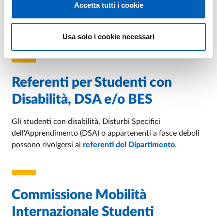
Accetta tutti i cookie
PAGE
- ULTIMO AGGIORNAMENTO:
08/01/2026
Stage e Placement
Offerte di lavoro, stage, tirocini, orientamento in uscita e
placement: i servizi offerti dal Dipartimento
Usa solo i cookie necessari
Referenti per Studenti con
Disabilità, DSA e/o BES
Gli studenti con disabilità, Disturbi Specifici
dell'Apprendimento (DSA) o appartenenti a fasce deboli
possono rivolgersi ai
referenti del Dipartimento
.
Commissione Mobilità
Internazionale Studenti