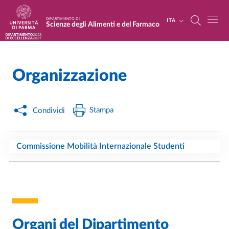
Salta al contenuto principale
Skip to footer
DIPARTIMENTO DI
ITA
Scienze degli Alimenti e del Farmaco
Organizzazione
Home
/
Stampa
Condividi
Commissione Mobilità Internazionale Studenti
Organi del Dipartimento