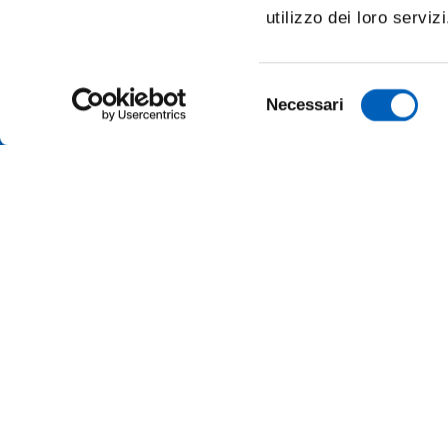
utilizzo dei loro serviz
Selezione
Necessari
del
consenso
TRANSP
ONLINE
ALUMNI 
PARMA
Università degli studi di Parma
Via Università, 12 - I 43121 Parma
SUSTAI
P.IVA 00308780345
Tel.
+39 0521 902111
MERCH
PEC:
protocollo@pec.unipr.it
PRESS 