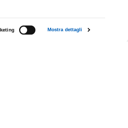
Mostra dettagli
keting
Facebook
Linkedin
R
Instagram
Youtube
TikTok
Flickr
X
WhatsApp
CE