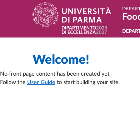
Skip to main content
Skip to footer
DEPAR
Foo
Navi
DEPAR
Welcome!
No front page content has been created yet.
Follow the
User Guide
to start building your site.