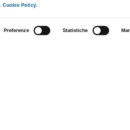
i.
Cookie Policy.
Preferenze
Statistiche
Mar
ARENT ADMINISTRATION
COMPETITIONS AND CALL FO
TENDERS
 NOTICE BOARD
STAFF
E AMICI DELL’UNIVERSITÀ DI
SUPPORT THE UNIVERSITY
NABLE UNIVERSITY
DATA PROTECTION - PRIVACY
ANDISING
URP - PUBLIC RELATIONS OFFI
OFFICE