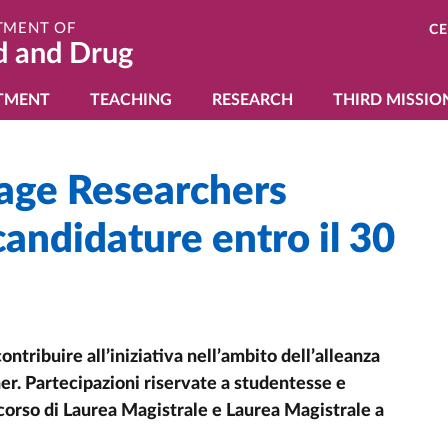
TMENT OF
C
d and Drug
gazione principale
TMENT
TEACHING
RESEARCH
THIRD MISSIO
age Researchers
andidature entro il 30
ontribuire all’iniziativa nell’ambito dell’alleanza
ner. Partecipazioni riservate a studentesse e
 corso di Laurea Magistrale e Laurea Magistrale a