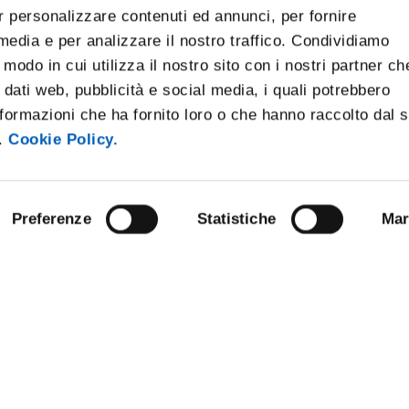
r personalizzare contenuti ed annunci, per fornire
 media e per analizzare il nostro traffico. Condividiamo
 modo in cui utilizza il nostro sito con i nostri partner ch
 dati web, pubblicità e social media, i quali potrebbero
formazioni che ha fornito loro o che hanno raccolto dal 
i.
Cookie Policy.
Preferenze
Statistiche
Mar
ARENT ADMINISTRATION
COMPETITIONS AND CALL FO
TENDERS
 NOTICE BOARD
STAFF
E AMICI DELL’UNIVERSITÀ DI
SUPPORT THE UNIVERSITY