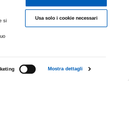
Usa solo i cookie necessari
e si
suo
Mostra dettagli
keting
Facebook
Linkedin
R
Instagram
Youtube
TikTok
Flickr