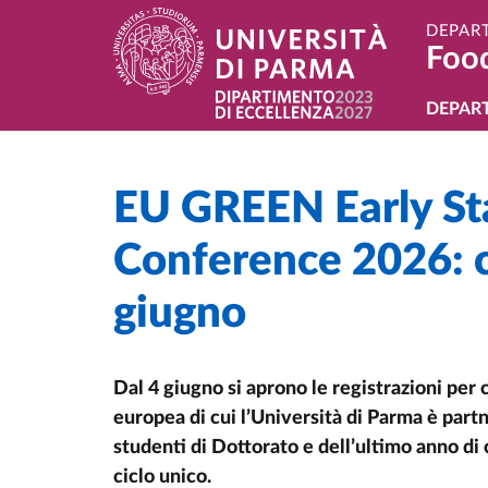
Skip to main content
Skip to footer
DEPAR
Foo
Navi
DEPAR
EU GREEN Early St
Home
/
/
Conference 2026: c
giugno
Dal 4 giugno si aprono le registrazioni per c
europea di cui l’Università di Parma è part
studenti di Dottorato e dell’ultimo anno di
ciclo unico.