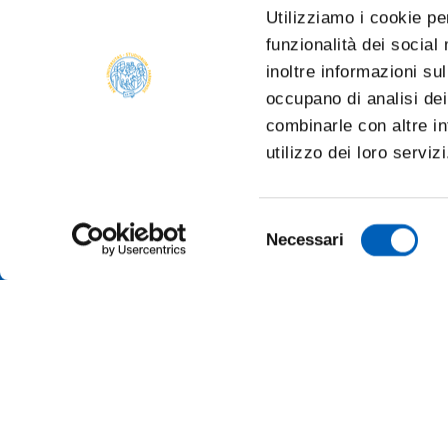
Utilizziamo i cookie pe
funzionalità dei social
inoltre informazioni sul
occupano di analisi dei
combinarle con altre in
utilizzo dei loro serviz
Selezione
Necessari
del
consenso
TRANSP
ONLINE
ALUMNI 
PARMA
Università degli studi di Parma