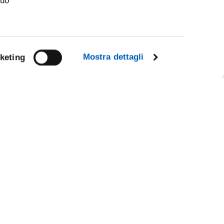
suo
Mostra dettagli
keting
Facebook
Linkedin
R
Instagram
Youtube
TikTok
Flickr
X
WhatsApp
CE