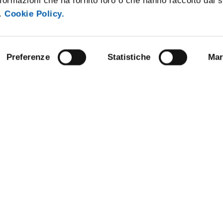
formazioni che ha fornito loro o che hanno raccolto dal 
i.
Cookie Policy.
Preferenze
Statistiche
Mar
ARENT ADMINISTRATION
COMPETITIONS AND CALL FO
TENDERS
 NOTICE BOARD
STAFF
E AMICI DELL’UNIVERSITÀ DI
SUPPORT THE UNIVERSITY
NABLE UNIVERSITY
DATA PROTECTION - PRIVACY
ANDISING
URP - PUBLIC RELATIONS OFFI