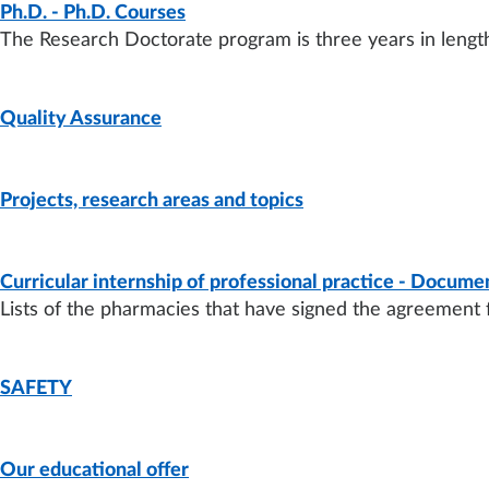
PAGE
- LAST UPDATE:
20/10/2025
Ph.D. - Ph.D. Courses
The Research Doctorate program is three years in length
PAGE
- LAST UPDATE:
10/10/2025
Quality Assurance
PAGE
- LAST UPDATE:
15/09/2025
Projects, research areas and topics
DOCUMENT
- LAST UPDATE:
23/07/2026
Curricular internship of professional practice - Docume
Lists of the pharmacies that have signed the agreement 
PAGE
- LAST UPDATE:
25/06/2025
SAFETY
PAGE
- LAST UPDATE:
12/01/2024
Our educational offer