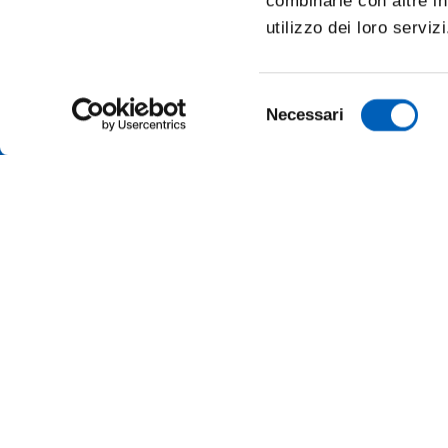
combinarle con altre in
utilizzo dei loro serviz
Selezione
Necessari
del
consenso
TRANSP
ONLINE
ALUMNI 
PARMA
Università degli studi di Parma
Via Università, 12 - I 43121 Parma
SUSTAI
P.IVA 00308780345
Tel.
+39 0521 902111
MERCH
PEC:
protocollo@pec.unipr.it