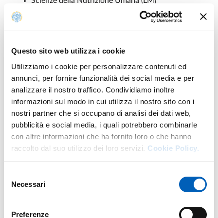
Scienze della Nutrizione Umana (LM)
Storia e Critica delle Arti e dello Spettacolo –
Storia, Critica e Linguaggi delle Arti e dello
Spettacolo (LM)
Questo sito web utilizza i cookie
Il contributo è previsto per studentesse e studenti con
Utilizziamo i cookie per personalizzare contenuti ed
ISEE 2025 per il diritto allo studio universitario non
annunci, per fornire funzionalità dei social media e per
superiore a 50 mila euro.
analizzare il nostro traffico. Condividiamo inoltre
L’
Erasmus
italiano
è un progetto che permette alle
informazioni sul modo in cui utilizza il nostro sito con i
studentesse e agli studenti di intraprendere un periodo di
nostri partner che si occupano di analisi dei dati web,
studio e di svolgere attività formative, come il
pubblicità e social media, i quali potrebbero combinarle
sostenimento di esami, lo svolgimento del tirocinio o la
con altre informazioni che ha fornito loro o che hanno
preparazione della tesi, in un'altra università italiana
raccolto dal suo utilizzo dei loro servizi.
Cookie Policy.
consorziata, consentendo la costruzione di
percorsi
didattici innovativi e multidisciplinari
.
Selezione
Necessari
del
Le studentesse e gli studenti potranno frequentare i corsi
consenso
e sostenere gli esami nell’ambito del proprio programma
di studio e usufruire delle strutture dell’Università
Preferenze