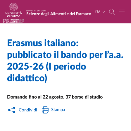
Salta al contenuto principale
Skip to footer
DIPARTIMENTO DI
ITA
Scienze degli Alimenti e del Farmaco
Erasmus italiano:
Home
/
Cerca una notizia
/
pubblicato il bando per l’a.a.
2025-26 (I periodo
didattico)
Domande fino al 22 agosto. 37 borse di studio
Stampa
Condividi