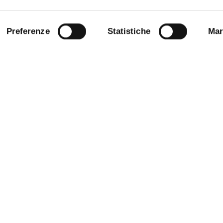
Preferenze
Statistiche
Mar
STRAZIONE TRASPARENTE
BANDI E CONCORSI
NLINE
PERSONALE
E AMICI DELL’UNIVERSITÀ DI
SOSTIENI L'ATENEO
PROTEZIONE DEI DATI - PRIVA
 SOSTENIBILE
URP - UFFICIO RELAZIONI CON 
ANDISING
PUBBLICO
O STAMPA