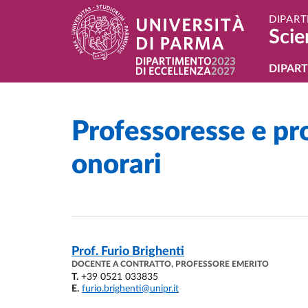
Salta al contenuto principale
Skip to footer
DIPART
Scie
Navi
DIPAR
Professoresse e pro
Home
/
onorari
Prof.
Furio Brighenti
DOCENTE A CONTRATTO, PROFESSORE EMERITO
T.
+39 0521 033835
E.
furio.brighenti@unipr.it