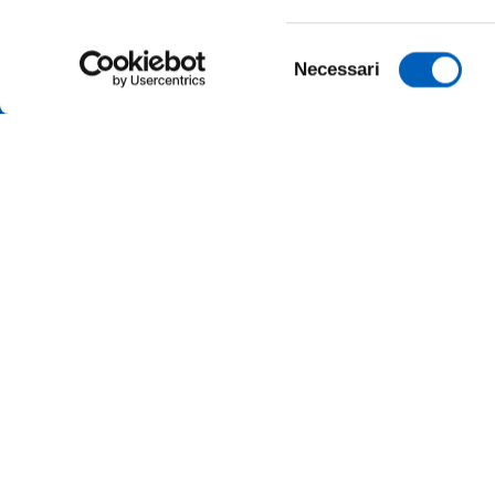
Selezione
Necessari
del
consenso
AMMINI
ALBO O
ALUMNI 
PARMA
Università degli studi di Parma
Via Università, 12 - I 43121 Parma
ATENEO
P.IVA 00308780345
Tel.
+39 0521 902111
MERCH
PEC:
protocollo@pec.unipr.it
UFFICI