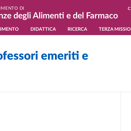
IMENTO DI
C
nze degli Alimenti e del Farmaco
gazione principale
TIMENTO
DIDATTICA
RICERCA
TERZA MISSI
fessori emeriti e