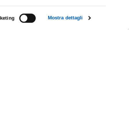
Mostra dettagli
keting
Facebook
Linkedin
Instagram
Youtube
TikTok
Flickr
CY
X
WhatsApp
IL