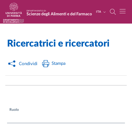
Salta al contenuto principale
Skip to footer
DIPARTIMENTO DI
ITA
Scienze degli Alimenti e del Farmaco
Ricercatrici e ricercatori
Home
/
Stampa
Condividi
Ruolo