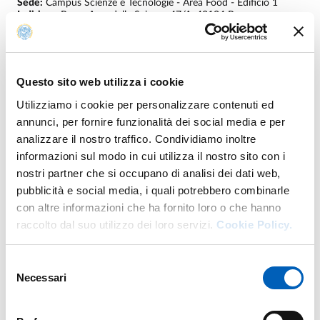
Sede:
Campus Scienze e Tecnologie - Area Food - Edificio 1
Indirizzo:
Parco Area delle Scienze 47/A, 43124 Parma
Prof.
Andrea Germini
RICERCATORE
E.
andrea.germini@unipr.it
Questo sito web utilizza i cookie
Sede:
Campus Scienze e Tecnologie - Padiglione 08 - Plesso di
Farmacia
Utilizziamo i cookie per personalizzare contenuti ed
Indirizzo:
Parco Area delle Scienze 27/A, 43124 Parma
annunci, per fornire funzionalità dei social media e per
Prof.
Paolo Governa
analizzare il nostro traffico. Condividiamo inoltre
RICERCATORE A TEMPO DETERMINATO
informazioni sul modo in cui utilizza il nostro sito con i
T.
+39 0521 90 2161
nostri partner che si occupano di analisi dei dati web,
E.
paolo.governa@unipr.it
Sede:
Campus Scienze e Tecnologie - Padiglione 08 - Plesso di
pubblicità e social media, i quali potrebbero combinarle
Farmacia
con altre informazioni che ha fornito loro o che hanno
Indirizzo:
Parco Area delle Scienze 27/A, 43124 Parma
raccolto dal suo utilizzo dei loro servizi.
Cookie Policy.
Prof.ssa
Giulia Leni
RICERCATRICE A TEMPO DETERMINATO
Selezione
E.
giulia.leni@unipr.it
Necessari
del
Sede:
Campus Scienze e Tecnologie - Padiglione 08 - Plesso di
Farmacia
consenso
Indirizzo:
Parco Area delle Scienze 27/A, 43124 Parma