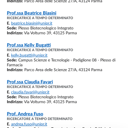
Indirizzo:
Parco Area delle Scienze 27/A, 43124 Parma
Prof.ssa
Beatrice Biasini
RICERCATRICE A TEMPO DETERMINATO
E.
beatrice.biasini@unipr.it
Sede:
Plesso Biotecnologico Integrato
Indirizzo:
Via Volturno 39, 43125 Parma
Prof.ssa
Kelly Bugatti
RICERCATRICE A TEMPO DETERMINATO
E.
kelly.bugatti@unipr.it
Sede:
Campus Scienze e Tecnologie - Padiglione 08 - Plesso di
Farmacia
Indirizzo:
Parco Area delle Scienze 27/A, 43124 Parma
Prof.ssa
Claudia Favari
RICERCATRICE A TEMPO DETERMINATO
E.
claudia.favari@unipr.it
Sede:
Plesso Biotecnologico Integrato
Indirizzo:
Via Volturno 39, 43125 Parma
Prof.
Andrea Fuso
RICERCATORE A TEMPO DETERMINATO
E.
andrea.fuso@unipr.it