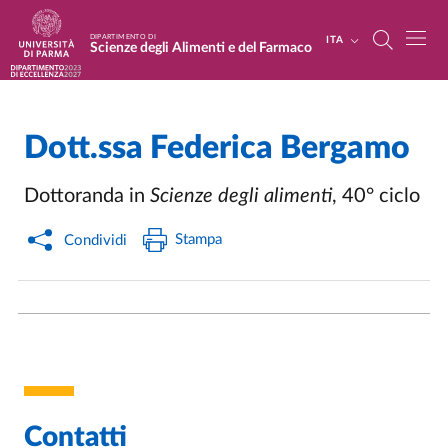
Salta al contenuto principale
Skip to footer
DIPARTIMENTO DI
ITA
Scienze degli Alimenti e del Farmaco
Dott.ssa
Federica Bergamo
Dottoranda in
Scienze degli alimenti
, 40° ciclo
Stampa
Condividi
Contatti