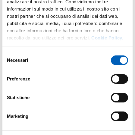
processi estrattivi
analizzare il nostro traffico. Condividiamo inoltre
Studio della stabilità delle materie prime e dei
informazioni sul modo in cui utilizza il nostro sito con i
prodotti finiti
nostri partner che si occupano di analisi dei dati web,
Caratterizzazione fitochimica di estratti vegetali e
pubblicità e social media, i quali potrebbero combinarle
studio della biodiversità di specie vegetali coltivate
con altre informazioni che ha fornito loro o che hanno
e spontanee
raccolto dal suo utilizzo dei loro servizi.
Cookie Policy.
Studio delle matrici vegetali, sinergia e interazioni dei
Selezione
costituenti di un fitocomplesso
Necessari
del
Approccio integrato analitico/predizioni
consenso
bioinformatiche/test in vitro cell free e cell based
Preferenze
per lo studio di piante medicinali di interesse
etnobotanico e dei medicinali vegetali tradizionali
Indagini sui botanicals sotto attenzione EFSA o
Statistiche
EMA per la loro sicurezza d’impiego
Marketing
Biotecnologie vegetali
Studio di fitocomplessi derivati da colture in vitro