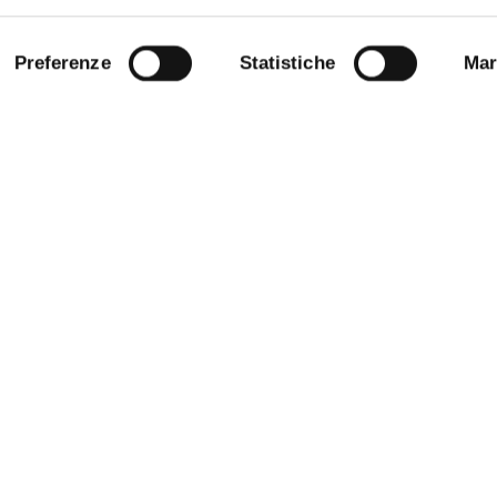
Preferenze
Statistiche
Mar
STRAZIONE TRASPARENTE
BANDI E CONCORSI
NLINE
PERSONALE
E AMICI DELL’UNIVERSITÀ DI
SOSTIENI L'ATENEO
PROTEZIONE DEI DATI - PRIVA
 SOSTENIBILE
URP - UFFICIO RELAZIONI CON 
ANDISING
PUBBLICO
O STAMPA