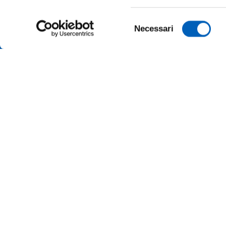
Selezione
Necessari
del
consenso
AMMINI
ALBO O
ALUMNI 
PARMA
Università degli studi di Parma
Via Università, 12 - I 43121 Parma
ATENEO
P.IVA 00308780345
Tel.
+39 0521 902111
MERCH
PEC:
protocollo@pec.unipr.it
UFFICI