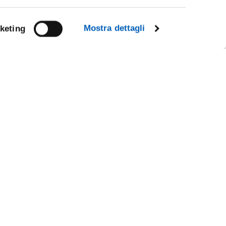
Mostra dettagli
keting
Facebook
Linkedin
Instagram
Youtube
TikTok
Flickr
CY
X
WhatsApp
IL