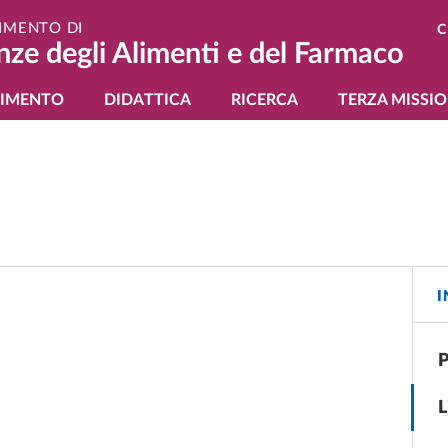
IMENTO DI
C
nze degli Alimenti e del Farmaco
gazione principale
TIMENTO
DIDATTICA
RICERCA
TERZA MISSI
I
P
L