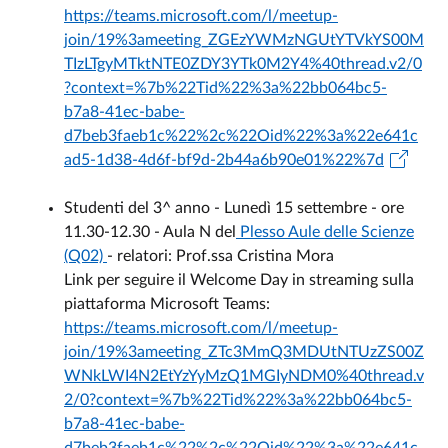
https://teams.microsoft.com/l/meetup-
join/19%3ameeting_ZGEzYWMzNGUtYTVkYS00M
TIzLTgyMTktNTE0ZDY3YTk0M2Y4%40thread.v2/0
?context=%7b%22Tid%22%3a%22bb064bc5-
b7a8-41ec-babe-
d7beb3faeb1c%22%2c%22Oid%22%3a%22e641c
ad5-1d38-4d6f-bf9d-2b44a6b90e01%22%7d
Studenti del 3^ anno - Lunedì 15 settembre - ore
11.30-12.30 - Aula N del
Plesso Aule delle Scienze
(Q02)
- relatori: Prof.ssa Cristina Mora
Link per seguire il Welcome Day in streaming sulla
piattaforma Microsoft Teams:
https://teams.microsoft.com/l/meetup-
join/19%3ameeting_ZTc3MmQ3MDUtNTUzZS00Z
WNkLWI4N2EtYzYyMzQ1MGIyNDM0%40thread.v
2/0?context=%7b%22Tid%22%3a%22bb064bc5-
b7a8-41ec-babe-
d7beb3faeb1c%22%2c%22Oid%22%3a%22e641c