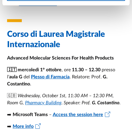
Plesso di Farmacia
- relatore: Prof. Daniele Del Rio
Corso di Laurea Magistrale
Internazionale
Advanced Molecular Sciences For Health Products
🇮🇹 mercoledì 1° ottobre
, ore
11.30 – 12.30
presso
l'
aula G
del
Plesso di Farmacia
. Relatore: Prof.
G.
Costantino
.
🇬🇧
Wednesday, October 1st, 11:30 AM – 12:30 PM,
Room G,
Pharmacy Building
.
Speaker: Prof.
G. Costantino
.
➡️
Microsoft Teams
–
Access the session here
➡️
More info