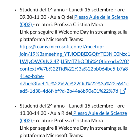
Studenti del 1^ anno - Lunedì 15 settembre - ore
09.30-11.30 - Aula Q del
Plesso Aule delle Scienze
(Q02)
- relatori: Prof.ssa Cristina Mora
Link per seguire il Welcome Day in streaming sulla
piattaforma Microsoft Teams:
https://teams.microsoft.com/l/meetup-
join/19%3ameeting_YTJiODBjZGQtYTE3Ni00Nzc1
LWIyOWQtN2I4ZjU5MTZhODhi%40thread.v2/0?
context=%7b%22Tid%22%3a%22bb064bc5-b7a8-
41ec-babe-
d7beb3faeb1c%22%2c%22Oid%22%3a%22e641c
ad5-1d38-4d6f-bf9d-2b44a6b90e01%22%7d
Studenti del 2^ anno - Lunedì 15 settembre - ore
13.30-14.30 - Aula R del
Plesso Aule delle Scienze
(Q02)
- relatori: Prof.ssa Cristina Mora
Link per seguire il Welcome Day in streaming sulla
piattaforma Microsoft Teams: