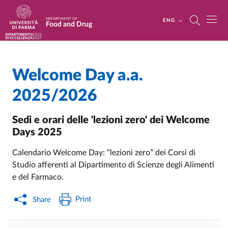
Skip to main content
Skip to footer
DEPARTMENT OF
ENG
Food and Drug
Welcome Day a.a.
Home
/
/
2025/2026
Sedi e orari delle 'lezioni zero' dei Welcome
Days 2025
Calendario Welcome Day: “lezioni zero” dei Corsi di
Studio afferenti al Dipartimento di Scienze degli Alimenti
e del Farmaco.
Print
Share