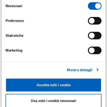
Selezione
Studenti del 2^ anno -Giovedì 09 ottobre 11.30-
Necessari
del
12.00 - Laboratorio di Nutrizione Umana della
consenso
Scuola di Studi superiori in Alimenti e Nutrizione
(Food Project Area)
- relatori: Prof. Luca Dellafiora
Preferenze
Statistiche
Corsi di Laurea Magistrale
Marketing
Internazionale Interateneo
Food Safety and Food Risk Management
Mostra dettagli
Lunedì 29 settembre 09.30-10.30 in Aula A del
Plesso di Farmacia
- relatori: Prof.ssa Tullia
Accetta tutti i cookie
Tedeschi
Food Sciences for Innovation and Authenticity
Usa solo i cookie necessari
Martedì 30 settembre 08.30-09.30 in Aula D del