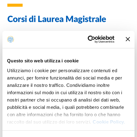
Corsi di Laurea Magistrale
Scienze e Tecnologie Alimentari
Studenti del 1^ anno - Lunedì 29 settembre 09.30-
11.30 - Aula I del
Plesso Aule delle Scienze (Q02)
-
relatori: Prof.ssa Eleonora Carini
Questo sito web utilizza i cookie
Studenti del 2^ anno - Martedì 30 settembre
Utilizziamo i cookie per personalizzare contenuti ed
08.30-10.30 - Aula A del
Plesso Aule delle Scienze
annunci, per fornire funzionalità dei social media e per
(Q02)
- relatori: Prof.ssa Eleonora Carini
analizzare il nostro traffico. Condividiamo inoltre
informazioni sul modo in cui utilizza il nostro sito con i
nostri partner che si occupano di analisi dei dati web,
Scienze della Nutrizione Umana
pubblicità e social media, i quali potrebbero combinarle
con altre informazioni che ha fornito loro o che hanno
Studenti del 1^ anno - Martedì 30 settembre
raccolto dal suo utilizzo dei loro servizi.
Cookie Policy.
11.00-12.00 - Aula M del
Plesso Aule delle Scienze
(Q02)
- relatori: Prof.ssa Francesca Scazzina