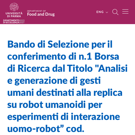
Skip to main content
Skip to footer
DEPARTMENT OF
ENG
Food and Drug
Bando di Selezione per il
Home
/
/
conferimento di n.1 Borsa
di Ricerca dal Titolo "Analisi
e generazione di gesti
umani destinati alla replica
su robot umanoidi per
esperimenti di interazione
uomo-robot” cod.