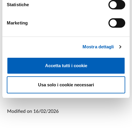
Statistiche
Marketing
ESTRATTO CRITERI.PDF
PDF
Mostra dettagli
Accetta tutti i cookie
D.D. APPR.NE ATTI.PDF
PDF
Usa solo i cookie necessari
Modified on
16/02/2026