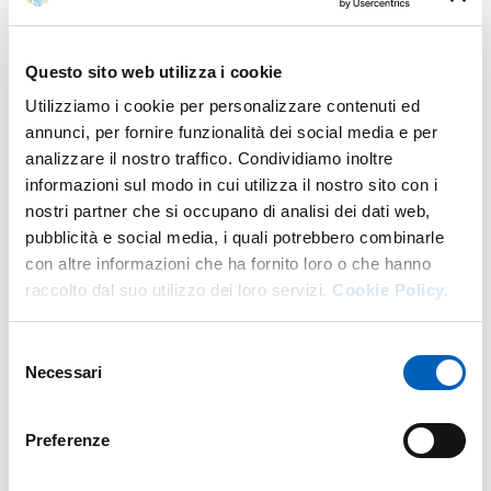
Questo sito web utilizza i cookie
BANDO SELEZIONE 1 .PDF
Utilizziamo i cookie per personalizzare contenuti ed
PDF
annunci, per fornire funzionalità dei social media e per
analizzare il nostro traffico. Condividiamo inoltre
informazioni sul modo in cui utilizza il nostro sito con i
nostri partner che si occupano di analisi dei dati web,
pubblicità e social media, i quali potrebbero combinarle
ALL. 1_DOMANDA DI AMMISSIONE ALLA
con altre informazioni che ha fornito loro o che hanno
PDF
SELEZIONE .PDF
raccolto dal suo utilizzo dei loro servizi.
Cookie Policy.
Selezione
Necessari
del
consenso
D.D. NOMINA COMM.NE.PDF
PDF
Preferenze