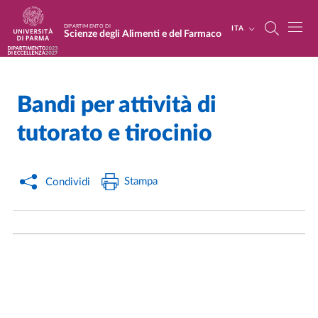
Salta al contenuto principale
Skip to footer
DIPARTIMENTO DI
ITA
Scienze degli Alimenti e del Farmaco
Bandi per attività di
Home
/
/
tutorato e tirocinio
Stampa
Condividi