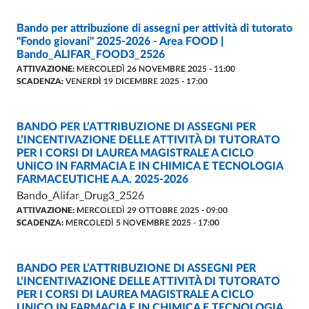
Bando per attribuzione di assegni per attività di tutorato
BANDI
- ULTIMO AGGIORNAMENTO:
28/01/2026
"Fondo giovani" 2025-2026 - Area FOOD |
Bando_ALIFAR_FOOD3_2526
ATTIVAZIONE:
MERCOLEDÌ 26 NOVEMBRE 2025 - 11:00
SCADENZA:
VENERDÌ 19 DICEMBRE 2025 - 17:00
BANDO PER L’ATTRIBUZIONE DI ASSEGNI PER
BANDI
- ULTIMO AGGIORNAMENTO:
22/01/2026
L’INCENTIVAZIONE DELLE ATTIVITÀ DI TUTORATO
PER I CORSI DI LAUREA MAGISTRALE A CICLO
UNICO IN FARMACIA E IN CHIMICA E TECNOLOGIA
FARMACEUTICHE A.A. 2025-2026
Bando_Alifar_Drug3_2526
ATTIVAZIONE:
MERCOLEDÌ 29 OTTOBRE 2025 - 09:00
SCADENZA:
MERCOLEDÌ 5 NOVEMBRE 2025 - 17:00
BANDO PER L’ATTRIBUZIONE DI ASSEGNI PER
BANDI
- ULTIMO AGGIORNAMENTO:
17/12/2025
L’INCENTIVAZIONE DELLE ATTIVITÀ DI TUTORATO
PER I CORSI DI LAUREA MAGISTRALE A CICLO
UNICO IN FARMACIA E IN CHIMICA E TECNOLOGIA