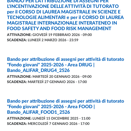
BANDO PER L’ATTRIBUZIONE DI ASSEGNI PER
BANDI
- ULTIMO AGGIORNAMENTO:
31/03/2026
L’INCENTIVAZIONE DELLE ATTIVITÀ DI TUTORATO
per il CORSO DI LAUREA MAGISTRALE IN SCIENZE E
TECNOLOGIE ALIMENTARI e per il CORSO DI LAUREA
MAGISTRALE INTERNAZIONALE INTERATENEO IN
FOOD SAFETY AND FOOD RISK MANAGEMENT
ATTIVAZIONE:
GIOVEDÌ 19 FEBBRAIO 2026 - 09:00
SCADENZA:
LUNEDÌ 2 MARZO 2026 - 23:59
Bando per attribuzione di assegni per attività di tutorato
BANDI
- ULTIMO AGGIORNAMENTO:
11/02/2026
"Fondo giovani" 2025-2026 - Area DRUG |
Bando_ALIFAR_DRUG4_2526
ATTIVAZIONE:
MARTEDÌ 20 GENNAIO 2026 - 09:00
SCADENZA:
MARTEDÌ 27 GENNAIO 2026 - 17:00
Bando per attribuzione di assegni per attività di tutorato
BANDI
- ULTIMO AGGIORNAMENTO:
11/02/2026
"Fondo giovani" 2025-2026 - Area FOOD |
Bando_ALIFAR_FOOD1_2526
ATTIVAZIONE:
LUNEDÌ 15 DICEMBRE 2025 - 11:00
SCADENZA:
MERCOLEDÌ 7 GENNAIO 2026 - 17:00