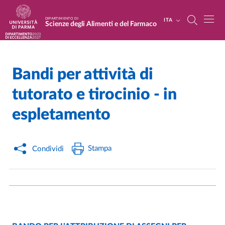
Salta al contenuto principale
Skip to footer
DIPARTIMENTO DI
ITA
Scienze degli Alimenti e del Farmaco
Bandi per attività di
Home
/
/
tutorato e tirocinio - in
espletamento
Stampa
Condividi