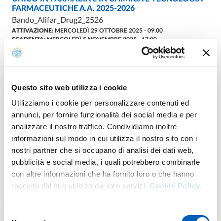
FARMACEUTICHE A.A. 2025-2026
Bando_Alifar_Drug2_2526
ATTIVAZIONE:
MERCOLEDÌ 29 OTTOBRE 2025 - 09:00
SCADENZA:
MERCOLEDÌ 5 NOVEMBRE 2025 - 17:00
BANDO PER L’ATTRIBUZIONE DI ASSEGNI PER
BANDI
- ULTIMO AGGIORNAMENTO:
14/11/2025
AZIONI DI TUTORATO A LIVELLO DIPARTIMENTALE
Questo sito web utilizza i cookie
(INTERVENTO C.1) PER I CORSI DI LAUREA
MAGISTRALE IN SCIENZE E TECNOLOGIE
Utilizziamo i cookie per personalizzare contenuti ed
ALIMENTARI E FOOD SAFETY AND FOOD RISK
annunci, per fornire funzionalità dei social media e per
MANAGEMENT A.A. 2025-2026
analizzare il nostro traffico. Condividiamo inoltre
TITOLO DEL PROGETTO: Progetto di Tutorato per il
informazioni sul modo in cui utilizza il nostro sito con i
Potenziamento della Didattica Laboratoriale e
nostri partner che si occupano di analisi dei dati web,
dell’Internazionalizzazione
pubblicità e social media, i quali potrebbero combinarle
ATTIVAZIONE:
MARTEDÌ 21 OTTOBRE 2025 - 09:00
con altre informazioni che ha fornito loro o che hanno
SCADENZA:
MARTEDÌ 4 NOVEMBRE 2025 - 23:59
raccolto dal suo utilizzo dei loro servizi.
Cookie Policy.
Bando PER L’ATTRIBUZIONE DI ASSEGNI PER AZIONI
BANDI
- ULTIMO AGGIORNAMENTO:
09/12/2025
Selezione
DI TUTORATO (INTERVENTO C.1) PER I CORSI DI