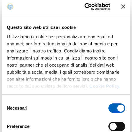
Nell’ambito del progetto, nel quale la Scuola di Studi
Superiori in Alimenti e Nutrizione ha avuto come partner
l’Università Cattolica del Sacro Cuore sede di Piacenza, si
sono messi in campo:
Questo sito web utilizza i cookie
- una International Summer School in Food
Utilizziamo i cookie per personalizzare contenuti ed
Sustainability (svolta per 3 anni consecutivi), coordinata
annunci, per fornire funzionalità dei social media e per
dal docente Giorgio Pelosi, che ha offerto a studentesse,
analizzare il nostro traffico. Condividiamo inoltre
studenti e professioniste/i una visione globale degli
informazioni sul modo in cui utilizza il nostro sito con i
aspetti ambientali, economici, giuridici, sociali e
nostri partner che si occupano di analisi dei dati web,
comunicativi riconducibili alla sostenibilità alimentare
pubblicità e social media, i quali potrebbero combinarle
con altre informazioni che ha fornito loro o che hanno
- un Master in Food City Design (condotto per 2
raccolto dal suo utilizzo dei loro servizi.
Cookie Policy.
edizioni) progettato in stretta collaborazione con la
Fondazione UNESCO – Parma Creative City of
Selezione
Gastronomy e coordinato dalla docente Francesca
Necessari
del
Scazzina. Ottima occasione di sinergia di tutte le realtà
consenso
legate al food nel contesto di Parma, il corso mirava a
formare tecniche e tecnici esperti nella gestione di
Preferenze