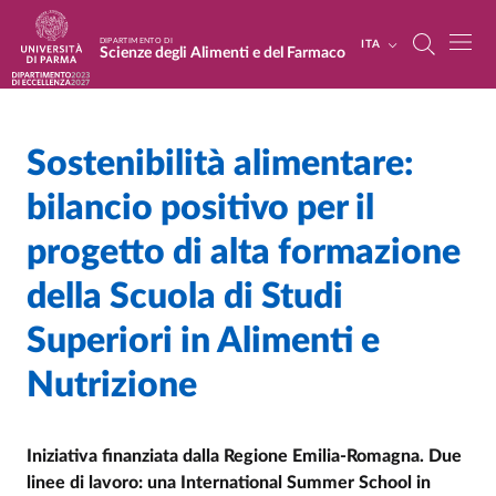
Salta al contenuto principale
Skip to footer
DIPARTIMENTO DI
ITA
Scienze degli Alimenti e del Farmaco
Sostenibilità alimentare:
Home
/
Cerca una notizia
/
bilancio positivo per il
progetto di alta formazione
della Scuola di Studi
Superiori in Alimenti e
Nutrizione
Iniziativa finanziata dalla Regione Emilia-Romagna.
Due
linee di lavoro: una International Summer School in